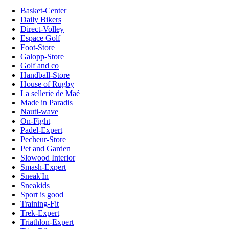
Basket-Center
Daily Bikers
Direct-Volley
Espace Golf
Foot-Store
Galopp-Store
Golf and co
Handball-Store
House of Rugby
La sellerie de Maé
Made in Paradis
Nauti-wave
On-Fight
Padel-Expert
Pecheur-Store
Pet and Garden
Slowood Interior
Smash-Expert
Sneak'In
Sneakids
Sport is good
Training-Fit
Trek-Expert
Triathlon-Expert