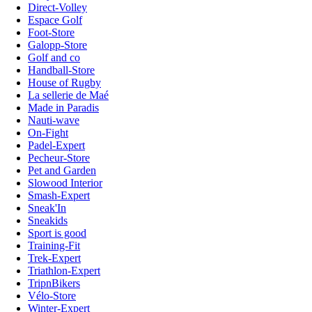
Direct-Volley
Espace Golf
Foot-Store
Galopp-Store
Golf and co
Handball-Store
House of Rugby
La sellerie de Maé
Made in Paradis
Nauti-wave
On-Fight
Padel-Expert
Pecheur-Store
Pet and Garden
Slowood Interior
Smash-Expert
Sneak'In
Sneakids
Sport is good
Training-Fit
Trek-Expert
Triathlon-Expert
TripnBikers
Vélo-Store
Winter-Expert