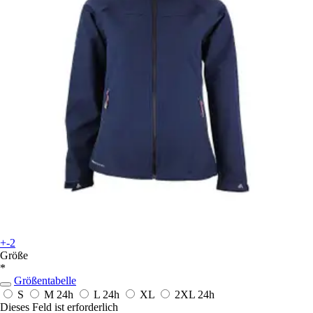
+-2
Größe
*
Größentabelle
S
M
24h
L
24h
XL
2XL
24h
Dieses Feld ist erforderlich