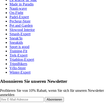
Made in Paradis
Nauti-wave
On-Fight
Padel-Expert
Pecheur-Store
Pet and Garden
Slowood Interior
Smash-Expert
Sneak'In
Sneakids
Sport is good
Training-Fit
Trek-Expert
Triathlon-Expert
TripnBikers
Vélo-Store
Winter-Expert
Abonnieren Sie unseren Newsletter
Profitieren Sie von 10% Rabatt, wenn Sie sich für unseren Newsletter
anmelden
Abonnieren