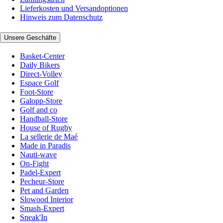
Lieferkosten und Versandoptionen
Hinweis zum Datenschutz
Unsere Geschäfte
Basket-Center
Daily Bikers
Direct-Volley
Espace Golf
Foot-Store
Galopp-Store
Golf and co
Handball-Store
House of Rugby
La sellerie de Maé
Made in Paradis
Nauti-wave
On-Fight
Padel-Expert
Pecheur-Store
Pet and Garden
Slowood Interior
Smash-Expert
Sneak'In