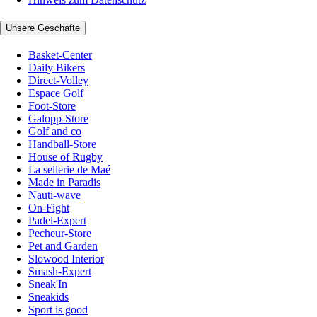
Unsere Geschäfte
Basket-Center
Daily Bikers
Direct-Volley
Espace Golf
Foot-Store
Galopp-Store
Golf and co
Handball-Store
House of Rugby
La sellerie de Maé
Made in Paradis
Nauti-wave
On-Fight
Padel-Expert
Pecheur-Store
Pet and Garden
Slowood Interior
Smash-Expert
Sneak'In
Sneakids
Sport is good