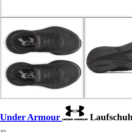
Under Armour
Laufschuhe
Ab