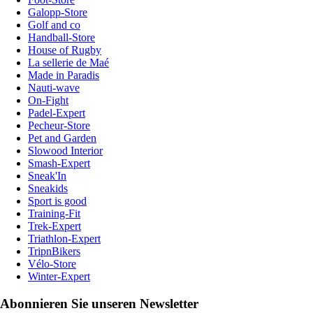
Galopp-Store
Golf and co
Handball-Store
House of Rugby
La sellerie de Maé
Made in Paradis
Nauti-wave
On-Fight
Padel-Expert
Pecheur-Store
Pet and Garden
Slowood Interior
Smash-Expert
Sneak'In
Sneakids
Sport is good
Training-Fit
Trek-Expert
Triathlon-Expert
TripnBikers
Vélo-Store
Winter-Expert
Abonnieren Sie unseren Newsletter