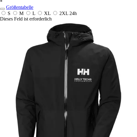
*
Größentabelle
S
M
L
XL
2XL
24h
Dieses Feld ist erforderlich