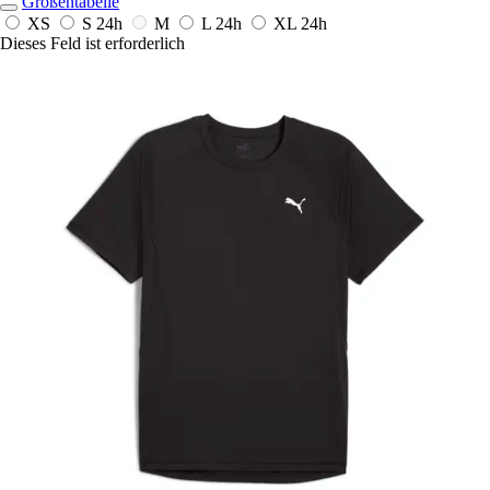
Größentabelle
XS
S
24h
M
L
24h
XL
24h
Dieses Feld ist erforderlich