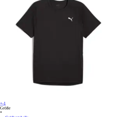
+-1
Größe
*