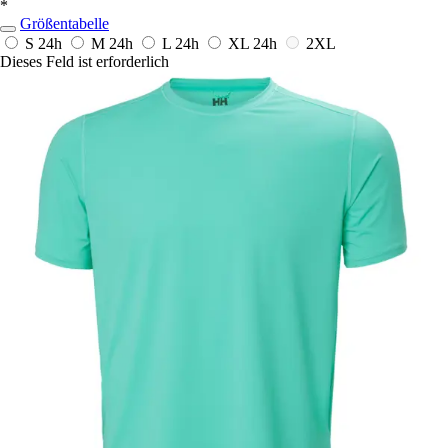
*
Größentabelle
S
24h
M
24h
L
24h
XL
24h
2XL
Dieses Feld ist erforderlich