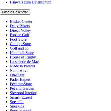
Hinweis zum Datenschutz
Unsere Geschäfte
Basket-Center
Daily Bikers
Direct-Volley
Espace Golf
Foot-Store
Galopp-Store
Golf and co
Handball-Store
House of Rugby
La sellerie de Maé
Made in Paradis
Nauti-wave
On-Fight
Padel-Expert
Pecheur-Store
Pet and Garden
Slowood Interior
Smash-Expert
Sneak'In
Sneakids
Sport is good