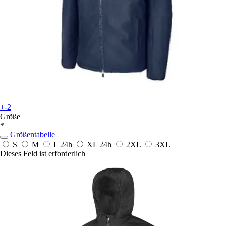
+-2
Größe
*
Größentabelle
S
M
L
24h
XL
24h
2XL
3XL
Dieses Feld ist erforderlich