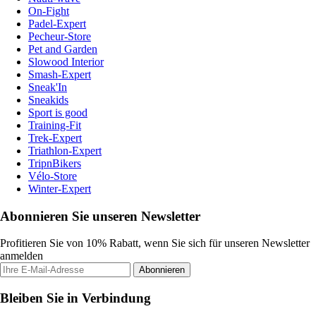
On-Fight
Padel-Expert
Pecheur-Store
Pet and Garden
Slowood Interior
Smash-Expert
Sneak'In
Sneakids
Sport is good
Training-Fit
Trek-Expert
Triathlon-Expert
TripnBikers
Vélo-Store
Winter-Expert
Abonnieren Sie unseren Newsletter
Profitieren Sie von 10% Rabatt, wenn Sie sich für unseren Newsletter
anmelden
Abonnieren
Bleiben Sie in Verbindung