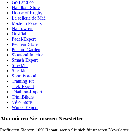
Golf and co
Handball-Store
House of Rugby
La sellerie de Maé
Made in Paradis
Nauti-wave
On-Fight
Padel-Expert
Pecheur-Store
Pet and Garden
Slowood Interior
Smash-Expert
Sneak'In
Sneakids
Sport is good
Training-Fit
Trek-Expert
Triathlon-Expert
TripnBikers
Vélo-Store
Winter-Expert
Abonnieren Sie unseren Newsletter
Profitieren Sie von 10% Rabatt, wenn Sie sich für unseren Newsletter