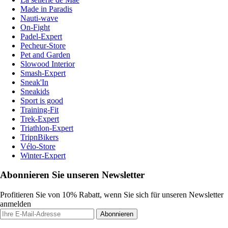
Made in Paradis
Nauti-wave
On-Fight
Padel-Expert
Pecheur-Store
Pet and Garden
Slowood Interior
Smash-Expert
Sneak'In
Sneakids
Sport is good
Training-Fit
Trek-Expert
Triathlon-Expert
TripnBikers
Vélo-Store
Winter-Expert
Abonnieren Sie unseren Newsletter
Profitieren Sie von 10% Rabatt, wenn Sie sich für unseren Newsletter
anmelden
Abonnieren