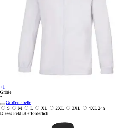
+1
Größe
*
Größentabelle
S
M
L
XL
2XL
3XL
4XL
24h
Dieses Feld ist erforderlich