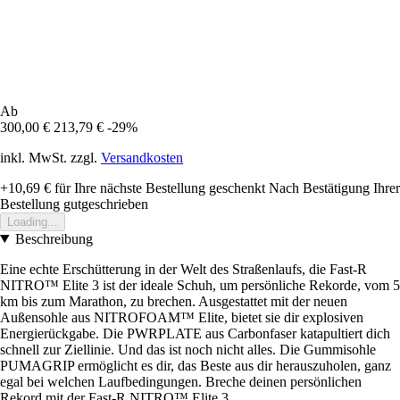
Ab
300,00 €
213,79 €
-29%
inkl. MwSt. zzgl.
Versandkosten
+10,69 €
für Ihre nächste Bestellung geschenkt
Nach Bestätigung Ihrer
Bestellung gutgeschrieben
Loading...
Beschreibung
Eine echte Erschütterung in der Welt des Straßenlaufs, die Fast-R
NITRO™ Elite 3 ist der ideale Schuh, um persönliche Rekorde, vom 5
km bis zum Marathon, zu brechen. Ausgestattet mit der neuen
Außensohle aus NITROFOAM™ Elite, bietet sie dir explosiven
Energierückgabe. Die PWRPLATE aus Carbonfaser katapultiert dich
schnell zur Ziellinie. Und das ist noch nicht alles. Die Gummisohle
PUMAGRIP ermöglicht es dir, das Beste aus dir herauszuholen, ganz
egal bei welchen Laufbedingungen. Breche deinen persönlichen
Rekord mit der Fast-R NITRO™ Elite 3.