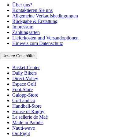
Über uns?
Kontaktieren Sie uns
Allgemeine Verkaufsbedingungen
Rückgabe & Erstattung
Impressum
Zahlungsarten
Lieferkosten und Versandoptionen
Hinweis zum Datenschutz
Unsere Geschäfte
Basket-Center
Daily Bikers
Direct-Volley
Espace Golf
Foot-Store
Galopp-Store
Golf and co
Handball-Store
House of Rugby
La sellerie de Maé
Made in Paradis
Nauti-wave
On-Fight