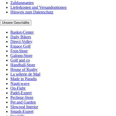
Zahlungsarten
Lieferkosten und Versandoptionen
Hinweis zum Datenschutz
Unsere Geschäfte
Basket-Center
Daily Bikers
Direct-Volley
Espace Golf
Foot-Store
Galopp-Store
Golf and co
Handball-Store
House of Rugby
La sellerie de Maé
Made in Paradis
Nauti-wave
On-Fight
Padel-Expert
Pecheur-Store
Pet and Garden
Slowood Interior
Smash-Expert