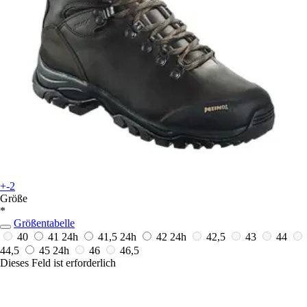
+-2
Größe
*
Größentabelle
40
41
24h
41,5
24h
42
24h
42,5
43
44
44,5
45
24h
46
46,5
Dieses Feld ist erforderlich