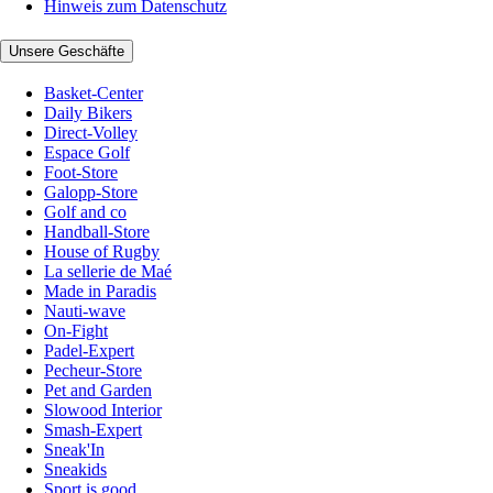
Hinweis zum Datenschutz
Unsere Geschäfte
Basket-Center
Daily Bikers
Direct-Volley
Espace Golf
Foot-Store
Galopp-Store
Golf and co
Handball-Store
House of Rugby
La sellerie de Maé
Made in Paradis
Nauti-wave
On-Fight
Padel-Expert
Pecheur-Store
Pet and Garden
Slowood Interior
Smash-Expert
Sneak'In
Sneakids
Sport is good