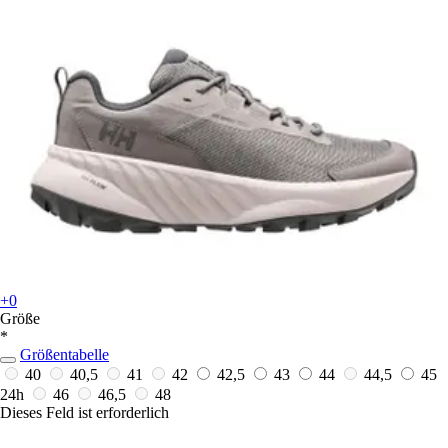
+0
Größe
*
Größentabelle
40
40,5
41
42
42,5
43
44
44,5
45
24h
46
46,5
48
Dieses Feld ist erforderlich