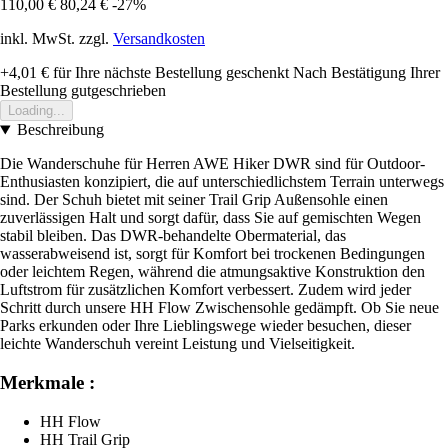
110,00 €
80,24 €
-27%
inkl. MwSt. zzgl.
Versandkosten
+4,01 €
für Ihre nächste Bestellung geschenkt
Nach Bestätigung Ihrer
Bestellung gutgeschrieben
Loading...
Beschreibung
Die Wanderschuhe für Herren AWE Hiker DWR sind für Outdoor-
Enthusiasten konzipiert, die auf unterschiedlichstem Terrain unterwegs
sind. Der Schuh bietet mit seiner Trail Grip Außensohle einen
zuverlässigen Halt und sorgt dafür, dass Sie auf gemischten Wegen
stabil bleiben. Das DWR-behandelte Obermaterial, das
wasserabweisend ist, sorgt für Komfort bei trockenen Bedingungen
oder leichtem Regen, während die atmungsaktive Konstruktion den
Luftstrom für zusätzlichen Komfort verbessert. Zudem wird jeder
Schritt durch unsere HH Flow Zwischensohle gedämpft. Ob Sie neue
Parks erkunden oder Ihre Lieblingswege wieder besuchen, dieser
leichte Wanderschuh vereint Leistung und Vielseitigkeit.
Merkmale :
HH Flow
HH Trail Grip