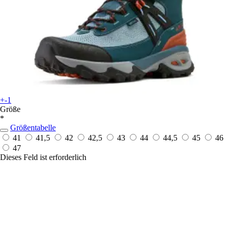
+-1
Größe
*
Größentabelle
41
41,5
42
42,5
43
44
44,5
45
46
47
Dieses Feld ist erforderlich