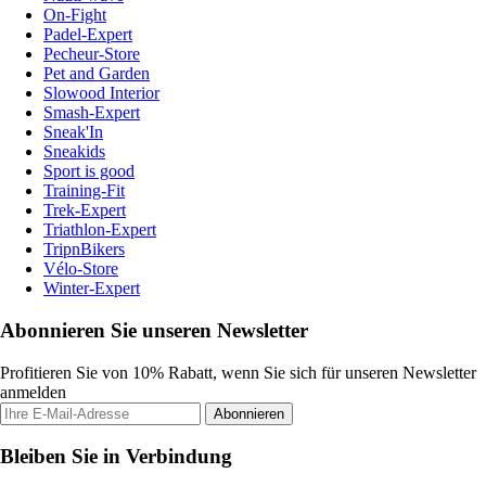
On-Fight
Padel-Expert
Pecheur-Store
Pet and Garden
Slowood Interior
Smash-Expert
Sneak'In
Sneakids
Sport is good
Training-Fit
Trek-Expert
Triathlon-Expert
TripnBikers
Vélo-Store
Winter-Expert
Abonnieren Sie unseren Newsletter
Profitieren Sie von 10% Rabatt, wenn Sie sich für unseren Newsletter
anmelden
Abonnieren
Bleiben Sie in Verbindung