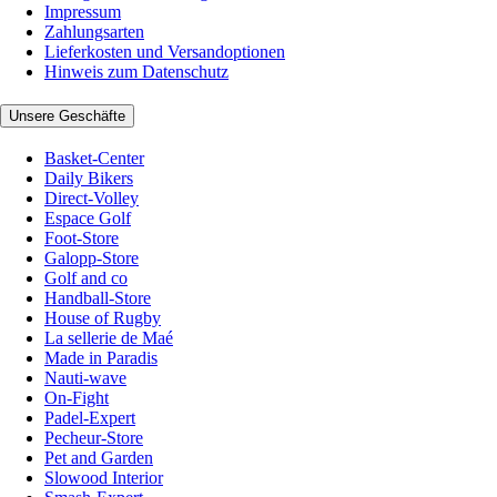
Impressum
Zahlungsarten
Lieferkosten und Versandoptionen
Hinweis zum Datenschutz
Unsere Geschäfte
Basket-Center
Daily Bikers
Direct-Volley
Espace Golf
Foot-Store
Galopp-Store
Golf and co
Handball-Store
House of Rugby
La sellerie de Maé
Made in Paradis
Nauti-wave
On-Fight
Padel-Expert
Pecheur-Store
Pet and Garden
Slowood Interior