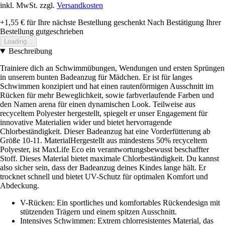
inkl. MwSt. zzgl.
Versandkosten
+1,55 €
für Ihre nächste Bestellung geschenkt
Nach Bestätigung Ihrer
Bestellung gutgeschrieben
Loading...
Beschreibung
Trainiere dich an Schwimmübungen, Wendungen und ersten Sprüngen
in unserem bunten Badeanzug für Mädchen. Er ist für langes
Schwimmen konzipiert und hat einen rautenförmigen Ausschnitt im
Rücken für mehr Beweglichkeit, sowie farbverlaufende Farben und
den Namen arena für einen dynamischen Look. Teilweise aus
recyceltem Polyester hergestellt, spiegelt er unser Engagement für
innovative Materialien wider und bietet hervorragende
Chlorbeständigkeit. Dieser Badeanzug hat eine Vorderfütterung ab
Größe 10-11. MaterialHergestellt aus mindestens 50% recyceltem
Polyester, ist MaxLife Eco ein verantwortungsbewusst beschaffter
Stoff. Dieses Material bietet maximale Chlorbeständigkeit. Du kannst
also sicher sein, dass der Badeanzug deines Kindes lange hält. Er
trocknet schnell und bietet UV-Schutz für optimalen Komfort und
Abdeckung.
V-Rücken: Ein sportliches und komfortables Rückendesign mit
stützenden Trägern und einem spitzen Ausschnitt.
Intensives Schwimmen: Extrem chlorresistentes Material, das