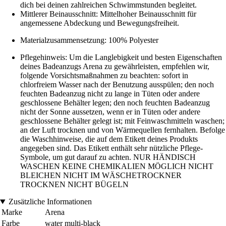
dich bei deinen zahlreichen Schwimmstunden begleitet.
Mittlerer Beinausschnitt: Mittelhoher Beinausschnitt für
angemessene Abdeckung und Bewegungsfreiheit.
Materialzusammensetzung: 100% Polyester
Pflegehinweis: Um die Langlebigkeit und besten Eigenschaften
deines Badeanzugs Arena zu gewährleisten, empfehlen wir,
folgende Vorsichtsmaßnahmen zu beachten: sofort in
chlorfreiem Wasser nach der Benutzung ausspülen; den noch
feuchten Badeanzug nicht zu lange in Tüten oder andere
geschlossene Behälter legen; den noch feuchten Badeanzug
nicht der Sonne aussetzen, wenn er in Tüten oder andere
geschlossene Behälter gelegt ist; mit Feinwaschmitteln waschen;
an der Luft trocknen und von Wärmequellen fernhalten. Befolge
die Waschhinweise, die auf dem Etikett deines Produkts
angegeben sind. Das Etikett enthält sehr nützliche Pflege-
Symbole, um gut darauf zu achten. NUR HÄNDISCH
WASCHEN KEINE CHEMIKALIEN MÖGLICH NICHT
BLEICHEN NICHT IM WÄSCHETROCKNER
TROCKNEN NICHT BÜGELN
Zusätzliche Informationen
Marke
Arena
Farbe
water multi-black