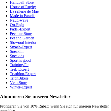
Handball-Store
House of Rugby
La sellerie de Maé
Made in Paradis
Nauti-wave
On-Fight
Padel-Expert
Pecheur-Store
Pet and Garden
Slowood Interior
Smash-Expert
Sneak'In
Sneakids
Sport is good
Training-Fit
Trek-Expert
Triathlon-Expert
TripnBikers
Vélo-Store
Winter-Expert
Abonnieren Sie unseren Newsletter
Profitieren Sie von 10% Rabatt, wenn Sie sich für unseren Newsletter
anmelden