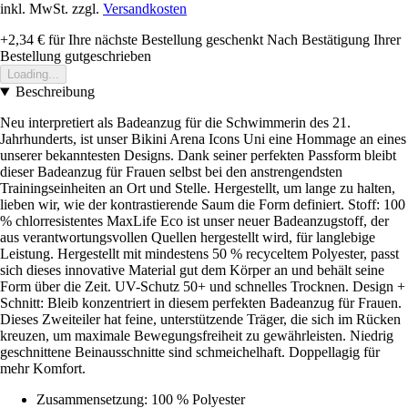
inkl. MwSt. zzgl.
Versandkosten
+2,34 €
für Ihre nächste Bestellung geschenkt
Nach Bestätigung Ihrer
Bestellung gutgeschrieben
Loading...
Beschreibung
Neu interpretiert als Badeanzug für die Schwimmerin des 21.
Jahrhunderts, ist unser Bikini Arena Icons Uni eine Hommage an eines
unserer bekanntesten Designs. Dank seiner perfekten Passform bleibt
dieser Badeanzug für Frauen selbst bei den anstrengendsten
Trainingseinheiten an Ort und Stelle. Hergestellt, um lange zu halten,
lieben wir, wie der kontrastierende Saum die Form definiert. Stoff: 100
% chlorresistentes MaxLife Eco ist unser neuer Badeanzugstoff, der
aus verantwortungsvollen Quellen hergestellt wird, für langlebige
Leistung. Hergestellt mit mindestens 50 % recyceltem Polyester, passt
sich dieses innovative Material gut dem Körper an und behält seine
Form über die Zeit. UV-Schutz 50+ und schnelles Trocknen. Design +
Schnitt: Bleib konzentriert in diesem perfekten Badeanzug für Frauen.
Dieses Zweiteiler hat feine, unterstützende Träger, die sich im Rücken
kreuzen, um maximale Bewegungsfreiheit zu gewährleisten. Niedrig
geschnittene Beinausschnitte sind schmeichelhaft. Doppellagig für
mehr Komfort.
Zusammensetzung: 100 % Polyester