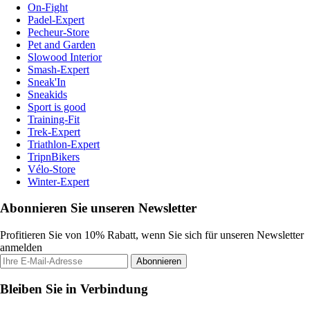
On-Fight
Padel-Expert
Pecheur-Store
Pet and Garden
Slowood Interior
Smash-Expert
Sneak'In
Sneakids
Sport is good
Training-Fit
Trek-Expert
Triathlon-Expert
TripnBikers
Vélo-Store
Winter-Expert
Abonnieren Sie unseren Newsletter
Profitieren Sie von 10% Rabatt, wenn Sie sich für unseren Newsletter
anmelden
Abonnieren
Bleiben Sie in Verbindung