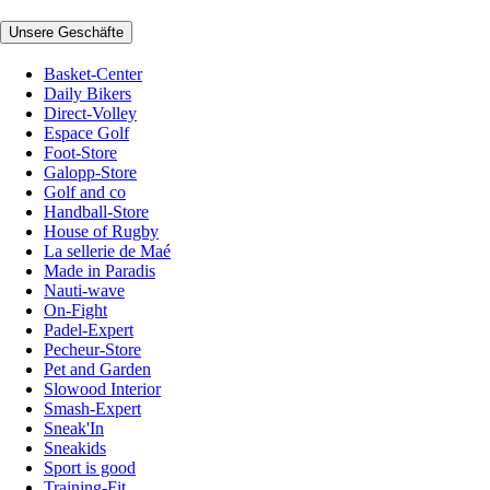
Unsere Geschäfte
Basket-Center
Daily Bikers
Direct-Volley
Espace Golf
Foot-Store
Galopp-Store
Golf and co
Handball-Store
House of Rugby
La sellerie de Maé
Made in Paradis
Nauti-wave
On-Fight
Padel-Expert
Pecheur-Store
Pet and Garden
Slowood Interior
Smash-Expert
Sneak'In
Sneakids
Sport is good
Training-Fit