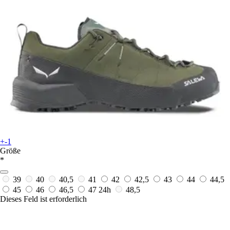
+-1
Größe
*
39
40
40,5
41
42
42,5
43
44
44,5
45
46
46,5
47
24h
48,5
Dieses Feld ist erforderlich