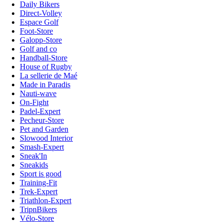
Daily Bikers
Direct-Volley
Espace Golf
Foot-Store
Galopp-Store
Golf and co
Handball-Store
House of Rugby
La sellerie de Maé
Made in Paradis
Nauti-wave
On-Fight
Padel-Expert
Pecheur-Store
Pet and Garden
Slowood Interior
Smash-Expert
Sneak'In
Sneakids
Sport is good
Training-Fit
Trek-Expert
Triathlon-Expert
TripnBikers
Vélo-Store