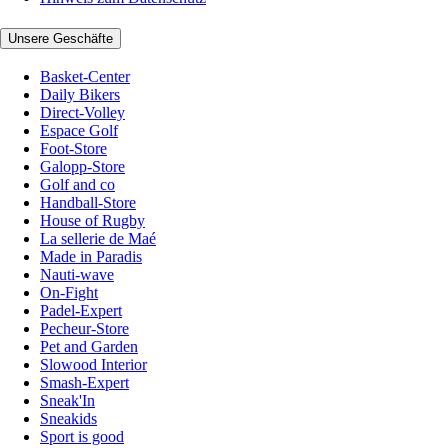
Unsere Geschäfte
Basket-Center
Daily Bikers
Direct-Volley
Espace Golf
Foot-Store
Galopp-Store
Golf and co
Handball-Store
House of Rugby
La sellerie de Maé
Made in Paradis
Nauti-wave
On-Fight
Padel-Expert
Pecheur-Store
Pet and Garden
Slowood Interior
Smash-Expert
Sneak'In
Sneakids
Sport is good