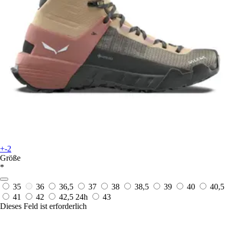
+-2
Größe
*
35
36
36,5
37
38
38,5
39
40
40,5
41
42
42,5
24h
43
Dieses Feld ist erforderlich