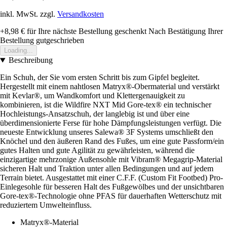
inkl. MwSt. zzgl.
Versandkosten
+8,98 €
für Ihre nächste Bestellung geschenkt
Nach Bestätigung Ihrer
Bestellung gutgeschrieben
Loading...
Beschreibung
Ein Schuh, der Sie vom ersten Schritt bis zum Gipfel begleitet.
Hergestellt mit einem nahtlosen Matryx®-Obermaterial und verstärkt
mit Kevlar®, um Wandkomfort und Klettergenauigkeit zu
kombinieren, ist die Wildfire NXT Mid Gore-tex® ein technischer
Hochleistungs-Ansatzschuh, der langlebig ist und über eine
überdimensionierte Ferse für hohe Dämpfungsleistungen verfügt. Die
neueste Entwicklung unseres Salewa® 3F Systems umschließt den
Knöchel und den äußeren Rand des Fußes, um eine gute Passform/ein
gutes Halten und gute Agilität zu gewährleisten, während die
einzigartige mehrzonige Außensohle mit Vibram® Megagrip-Material
sicheren Halt und Traktion unter allen Bedingungen und auf jedem
Terrain bietet. Ausgestattet mit einer C.F.F. (Custom Fit Footbed) Pro-
Einlegesohle für besseren Halt des Fußgewölbes und der unsichtbaren
Gore-tex®-Technologie ohne PFAS für dauerhaften Wetterschutz mit
reduziertem Umwelteinfluss.
Matryx®-Material