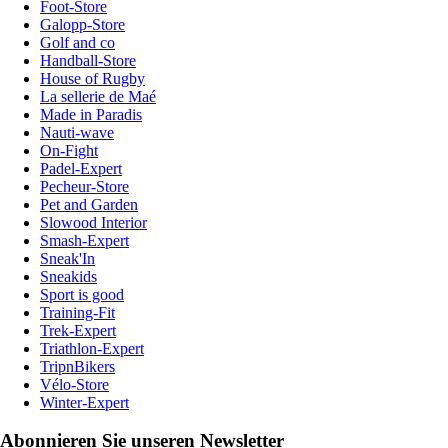
Foot-Store
Galopp-Store
Golf and co
Handball-Store
House of Rugby
La sellerie de Maé
Made in Paradis
Nauti-wave
On-Fight
Padel-Expert
Pecheur-Store
Pet and Garden
Slowood Interior
Smash-Expert
Sneak'In
Sneakids
Sport is good
Training-Fit
Trek-Expert
Triathlon-Expert
TripnBikers
Vélo-Store
Winter-Expert
Abonnieren Sie unseren Newsletter