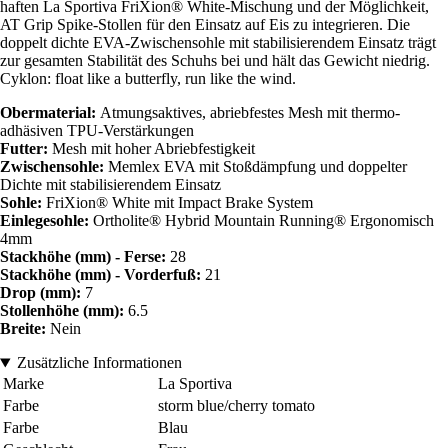
haften La Sportiva FriXion® White-Mischung und der Möglichkeit,
AT Grip Spike-Stollen für den Einsatz auf Eis zu integrieren. Die
doppelt dichte EVA-Zwischensohle mit stabilisierendem Einsatz trägt
zur gesamten Stabilität des Schuhs bei und hält das Gewicht niedrig.
Cyklon: float like a butterfly, run like the wind.
Obermaterial:
Atmungsaktives, abriebfestes Mesh mit thermo-
adhäsiven TPU-Verstärkungen
Futter:
Mesh mit hoher Abriebfestigkeit
Zwischensohle:
Memlex EVA mit Stoßdämpfung und doppelter
Dichte mit stabilisierendem Einsatz
Sohle:
FriXion® White mit Impact Brake System
Einlegesohle:
Ortholite® Hybrid Mountain Running® Ergonomisch
4mm
Stackhöhe (mm) - Ferse:
28
Stackhöhe (mm) - Vorderfuß:
21
Drop (mm):
7
Stollenhöhe (mm):
6.5
Breite:
Nein
Zusätzliche Informationen
Marke
La Sportiva
Farbe
storm blue/cherry tomato
Farbe
Blau