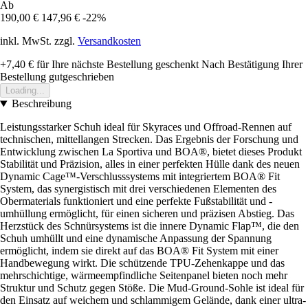
Ab
190,00 €
147,96 €
-22%
inkl. MwSt. zzgl.
Versandkosten
+7,40 €
für Ihre nächste Bestellung geschenkt
Nach Bestätigung Ihrer
Bestellung gutgeschrieben
Loading...
Beschreibung
Leistungsstarker Schuh ideal für Skyraces und Offroad-Rennen auf
technischen, mittellangen Strecken. Das Ergebnis der Forschung und
Entwicklung zwischen La Sportiva und BOA®, bietet dieses Produkt
Stabilität und Präzision, alles in einer perfekten Hülle dank des neuen
Dynamic Cage™-Verschlusssystems mit integriertem BOA® Fit
System, das synergistisch mit drei verschiedenen Elementen des
Obermaterials funktioniert und eine perfekte Fußstabilität und -
umhüllung ermöglicht, für einen sicheren und präzisen Abstieg. Das
Herzstück des Schnürsystems ist die innere Dynamic Flap™, die den
Schuh umhüllt und eine dynamische Anpassung der Spannung
ermöglicht, indem sie direkt auf das BOA® Fit System mit einer
Handbewegung wirkt. Die schützende TPU-Zehenkappe und das
mehrschichtige, wärmeempfindliche Seitenpanel bieten noch mehr
Struktur und Schutz gegen Stöße. Die Mud-Ground-Sohle ist ideal für
den Einsatz auf weichem und schlammigem Gelände, dank einer ultra-