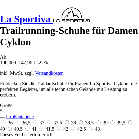
La Sportiva
Trailrunning-Schuhe für Damen
Cyklon
Ab
190,00 €
147,96 €
-22%
inkl. MwSt. zzgl.
Versandkosten
Entdecken Sie die Traillaufschuhe für Frauen La Sportiva Cyklon, die
perfekten Begleiter, um alle technischen Gelände mit Leistung zu
erobern.
Größe
*
Größentabelle
36
36,5
37
37,5
38
38,5
39
39,5
40
40,5
41
41,5
42
42,5
43
Dieses Feld ist erforderlich