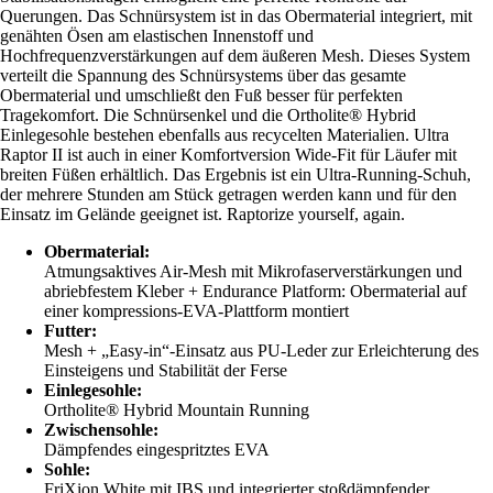
Querungen. Das Schnürsystem ist in das Obermaterial integriert, mit
genähten Ösen am elastischen Innenstoff und
Hochfrequenzverstärkungen auf dem äußeren Mesh. Dieses System
verteilt die Spannung des Schnürsystems über das gesamte
Obermaterial und umschließt den Fuß besser für perfekten
Tragekomfort. Die Schnürsenkel und die Ortholite® Hybrid
Einlegesohle bestehen ebenfalls aus recycelten Materialien. Ultra
Raptor II ist auch in einer Komfortversion Wide-Fit für Läufer mit
breiten Füßen erhältlich. Das Ergebnis ist ein Ultra-Running-Schuh,
der mehrere Stunden am Stück getragen werden kann und für den
Einsatz im Gelände geeignet ist. Raptorize yourself, again.
Obermaterial:
Atmungsaktives Air-Mesh mit Mikrofaserverstärkungen und
abriebfestem Kleber + Endurance Platform: Obermaterial auf
einer kompressions-EVA-Plattform montiert
Futter:
Mesh + „Easy-in“-Einsatz aus PU-Leder zur Erleichterung des
Einsteigens und Stabilität der Ferse
Einlegesohle:
Ortholite® Hybrid Mountain Running
Zwischensohle:
Dämpfendes eingespritztes EVA
Sohle:
FriXion White mit IBS und integrierter stoßdämpfender