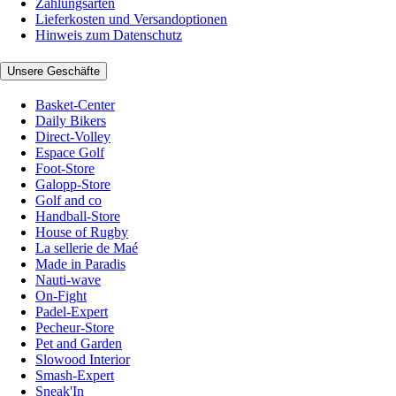
Zahlungsarten
Lieferkosten und Versandoptionen
Hinweis zum Datenschutz
Unsere Geschäfte
Basket-Center
Daily Bikers
Direct-Volley
Espace Golf
Foot-Store
Galopp-Store
Golf and co
Handball-Store
House of Rugby
La sellerie de Maé
Made in Paradis
Nauti-wave
On-Fight
Padel-Expert
Pecheur-Store
Pet and Garden
Slowood Interior
Smash-Expert
Sneak'In