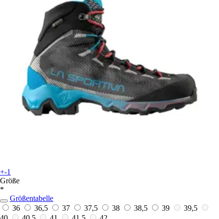
+-1
Größe
*
Größentabelle
36
36,5
37
37,5
38
38,5
39
39,5
40
40,5
41
41,5
42