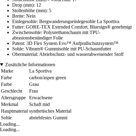
Drop (mm): 12
Stollenhöhe (mm): 5
Breite: Nein
Einlegesohle: Bergwanderungseinlegesohle La Sportiva
Futter: GORE-TEX Extended Comfort, Bluesign® genehmigt
Zwischensohle: Polyurethanschaum mit TPU-
abrasionsbeständiger Folie
Patent: 3D Flex System Evo™ Aufprallschutzsystem™
Sohle: Vibram® Gummisohle mit PU-Schaumfutter
Obermaterial: Abriebschutz- und wasserabweisender Stoff
Zusätzliche Informationen
Marke
La Sportiva
Farbe
carbon/aspen green
Farbe
Grau
Geschlecht
Frau
Altersgruppe
Erwachsene
Merkmal
Schaft mid
Hauptmaterial
synthetisches Material
Sohle
abriebfestes Gummi
Loading...
Loading...