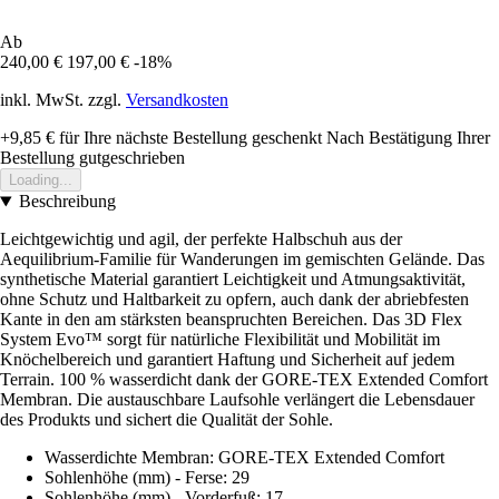
Ab
240,00 €
197,00 €
-18%
inkl. MwSt. zzgl.
Versandkosten
+9,85 €
für Ihre nächste Bestellung geschenkt
Nach Bestätigung Ihrer
Bestellung gutgeschrieben
Loading...
Beschreibung
Leichtgewichtig und agil, der perfekte Halbschuh aus der
Aequilibrium-Familie für Wanderungen im gemischten Gelände. Das
synthetische Material garantiert Leichtigkeit und Atmungsaktivität,
ohne Schutz und Haltbarkeit zu opfern, auch dank der abriebfesten
Kante in den am stärksten beanspruchten Bereichen. Das 3D Flex
System Evo™ sorgt für natürliche Flexibilität und Mobilität im
Knöchelbereich und garantiert Haftung und Sicherheit auf jedem
Terrain. 100 % wasserdicht dank der GORE-TEX Extended Comfort
Membran. Die austauschbare Laufsohle verlängert die Lebensdauer
des Produkts und sichert die Qualität der Sohle.
Wasserdichte Membran: GORE-TEX Extended Comfort
Sohlenhöhe (mm) - Ferse: 29
Sohlenhöhe (mm) - Vorderfuß: 17