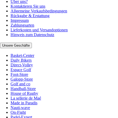
Über uns?
Kontaktieren Sie uns
Allgemeine Verkaufsbedingungen
Rückgabe & Erstattung
Impressum
Zahlungsarten
Lieferkosten und Versandoptionen
Hinweis zum Datenschutz
Unsere Geschäfte
Basket-Center
Daily Bikers
Direct-Volley
Espace Golf
Foot-Store
Galopp-Store
Golf and co
Handball-Store
House of Rugby
La sellerie de Maé
Made in Paradis
Nauti-wave
On-Fight
Padel-Expert