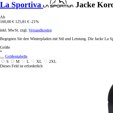
La Sportiva
Jacke Kor
Ab
160,00 €
125,81 €
-21%
inkl. MwSt. zzgl.
Versandkosten
Begegnen Sie den Winterpfaden mit Stil und Leistung. Die Jacke La S
Größe
*
Größentabelle
S
M
L
XL
2XL
Dieses Feld ist erforderlich