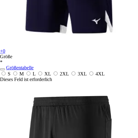
+0
Größe
*
Größentabelle
S
M
L
XL
2XL
3XL
4XL
Dieses Feld ist erforderlich