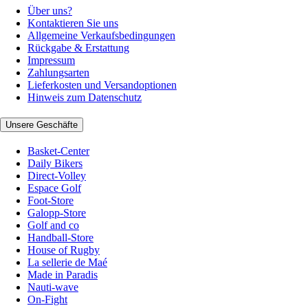
Über uns?
Kontaktieren Sie uns
Allgemeine Verkaufsbedingungen
Rückgabe & Erstattung
Impressum
Zahlungsarten
Lieferkosten und Versandoptionen
Hinweis zum Datenschutz
Unsere Geschäfte
Basket-Center
Daily Bikers
Direct-Volley
Espace Golf
Foot-Store
Galopp-Store
Golf and co
Handball-Store
House of Rugby
La sellerie de Maé
Made in Paradis
Nauti-wave
On-Fight