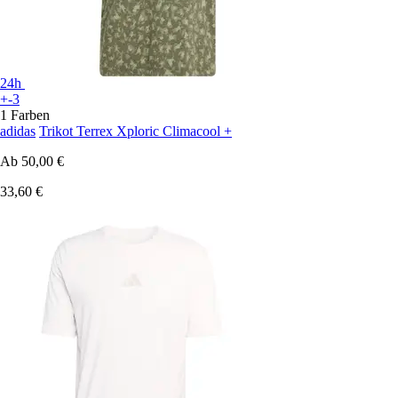
24h
+-3
1 Farben
adidas
Trikot Terrex Xploric Climacool +
Ab
50,00 €
33,60 €