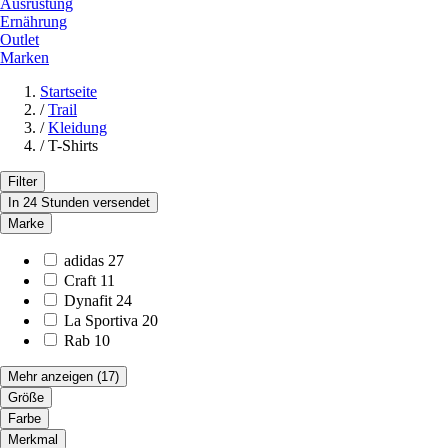
Ausrüstung
Ernährung
Outlet
Marken
Startseite
/
Trail
/
Kleidung
/
T-Shirts
Filter
In 24 Stunden versendet
Marke
adidas
27
Craft
11
Dynafit
24
La Sportiva
20
Rab
10
Mehr anzeigen
(17)
Größe
Farbe
Merkmal