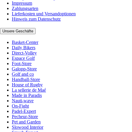
Impressum
Zahlungsarten
Lieferkosten und Versandoptionen
Hinweis zum Datenschutz
Unsere Geschäfte
Basket-Center
Daily Bikers
Direct-Volley
Espace Golf
Foot-Store
Galopp-Store
Golf and co
Handball-Store
House of Rugby
La sellerie de Maé
Made in Paradis
Nauti-wave
On-Fight
Padel-Expert
Pecheur-Store
Pet and Garden
Slowood Interior