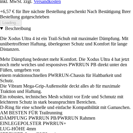
inkl. MwSt. zzgl.
Versandkosten
+6,57 €
für Ihre nächste Bestellung geschenkt
Nach Bestätigung Ihrer
Bestellung gutgeschrieben
Loading...
Beschreibung
Die Xodus Ultra 4 ist ein Trail-Schuh mit maximaler Dämpfung. Mit
unübertroffener Haftung, überlegener Schutz und Komfort für lange
Distanzen.
Mehr Dämpfung bedeutet mehr Komfort. Die Xodus Ultra 4 hat jetzt
noch mehr weiches und responsives PWRRUN PB direkt unter den
Füßen, umgeben von
einem reaktionsschnellen PWRRUN-Chassis für Haltbarkeit und
Schutz.
Die Vibram Mega-Grip-Außensohle deckt alles ab für maximale
Traktion und Haftung.
Ein robustes, technisches Mesh schützt vor Erde und Schmutz mit
leichteren Schutz in stark beanspruchten Bereichen.
D-Ring für eine schnelle und einfache Kompatibilität mit Gamaschen.
AM BESTEN FÜR Trailrunning
DÄMPFUNG PWRRUN PB/PWRRUN Rahmen
EINLEGEPOLSTER PWRRUN+
LUG-HÖHE 4mm