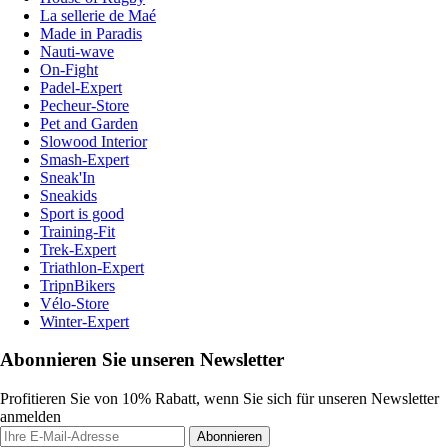
La sellerie de Maé
Made in Paradis
Nauti-wave
On-Fight
Padel-Expert
Pecheur-Store
Pet and Garden
Slowood Interior
Smash-Expert
Sneak'In
Sneakids
Sport is good
Training-Fit
Trek-Expert
Triathlon-Expert
TripnBikers
Vélo-Store
Winter-Expert
Abonnieren Sie unseren Newsletter
Profitieren Sie von 10% Rabatt, wenn Sie sich für unseren Newsletter
anmelden
Abonnieren