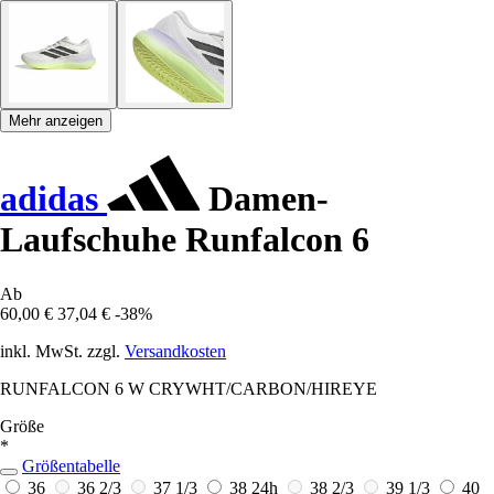
Mehr anzeigen
adidas
Damen-
Laufschuhe Runfalcon 6
Ab
60,00 €
37,04 €
-38%
inkl. MwSt. zzgl.
Versandkosten
RUNFALCON 6 W CRYWHT/CARBON/HIREYE
Größe
*
Größentabelle
36
36 2/3
37 1/3
38
24h
38 2/3
39 1/3
40