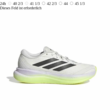
24h
40 2/3
41 1/3
42 2/3
44
45 1/3
Dieses Feld ist erforderlich