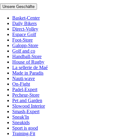
Unsere Geschäfte
Basket-Center
Daily Bikers
Direct-Volley
Espace Golf
Foot-Store
Galopp-Store
Golf and co
Handball-Store
House of Rugby
La sellerie de Maé
Made in Paradis
Nauti-wave
On-Fight
Padel-Expert
Pecheur-Store
Pet and Garden
Slowood Interior
Smash-Expert
Sneak'In
Sneakids
Sport is good
Training-Fit