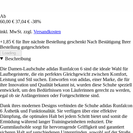
Ab
60,00 €
37,04 €
-38%
inkl. MwSt. zzgl.
Versandkosten
+1,85 €
für Ihre nächste Bestellung geschenkt
Nach Bestätigung Ihrer
Bestellung gutgeschrieben
Loading...
Beschreibung
Die Damen-Laufschuhe adidas Runfalcon 6 sind die ideale Wahl für
Laufbegeisterte, die ein perfektes Gleichgewicht zwischen Komfort,
Leistung und Stil suchen. Entworfen von adidas, einer Marke, die für
ihre Innovation und Qualität bekannt ist, wurden diese Schuhe speziell
entwickelt, um den Bedürfnissen von Läuferinnen gerecht zu werden,
egal ob sie Anfängerinnen oder Fortgeschrittene sind.
Dank ihres modernen Designs verbinden die Schuhe adidas Runfalcon
6 Ästhetik und Funktionalität. Sie verfügen über eine effektive
Dämpfung, die optimalen Halt bei jedem Schritt bietet und somit die
Ermüdung während langer Trainingseinheiten reduziert. Die
Gummilaufsohle sorgt für hervorragende Griffigkeit und garantiert
sicheren Halt auf verschiedenen Untergründen, sowohl auf der Straße