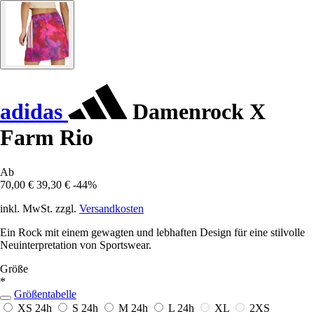
adidas
Damenrock X
Farm Rio
Ab
70,00 €
39,30 €
-44%
inkl. MwSt. zzgl.
Versandkosten
Ein Rock mit einem gewagten und lebhaften Design für eine stilvolle
Neuinterpretation von Sportswear.
Größe
*
Größentabelle
XS
24h
S
24h
M
24h
L
24h
XL
2XS