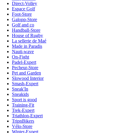
Direct-Volley
Espace Golf
Foot-Store
Galopp-Store
Golf and co
Handball-Store
House of Rugby
La sellerie de Maé
Made in Paradis
Nauti-wave
On-Fight
Padel-Expert
Pecheur-Store
Pet and Garden
Slowood Interior
Smash-Expert
Sneak'In
Sneakids
Sport is good
Training-Fit
Trek-Expert
Triathlon-Expert
TripnBikers
Vélo-Store
Winter-Expert