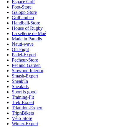
Espace Golf
Foot-Store
Galopp-Store
Golf and co
Handball-Store
House of Rugby
La sellerie de Maé
Made in Paradis
Nauti-wave
On-Fight
Padel-Expert
Pecheur-Store
Pet and Garden
Slowood Interior
Smash-Expert
Sneak'In
Sneakids
Sport is good
Training-Fit
Trek-Expert
Triathlon-Expert
TripnBikers
Vélo-Store
Winter-Expert