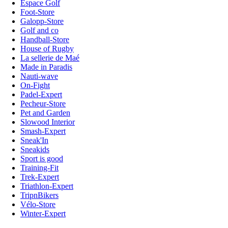
Espace Golf
Foot-Store
Galopp-Store
Golf and co
Handball-Store
House of Rugby
La sellerie de Maé
Made in Paradis
Nauti-wave
On-Fight
Padel-Expert
Pecheur-Store
Pet and Garden
Slowood Interior
Smash-Expert
Sneak'In
Sneakids
Sport is good
Training-Fit
Trek-Expert
Triathlon-Expert
TripnBikers
Vélo-Store
Winter-Expert