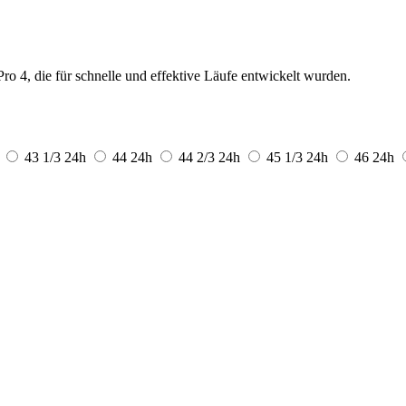
ro 4, die für schnelle und effektive Läufe entwickelt wurden.
43 1/3
24h
44
24h
44 2/3
24h
45 1/3
24h
46
24h