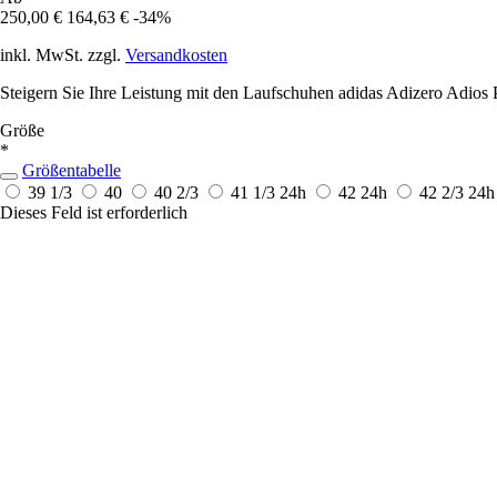
250,00 €
164,63 €
-34%
inkl. MwSt. zzgl.
Versandkosten
Steigern Sie Ihre Leistung mit den Laufschuhen adidas Adizero Adios P
Größe
*
Größentabelle
39 1/3
40
40 2/3
41 1/3
24h
42
24h
42 2/3
24h
Dieses Feld ist erforderlich