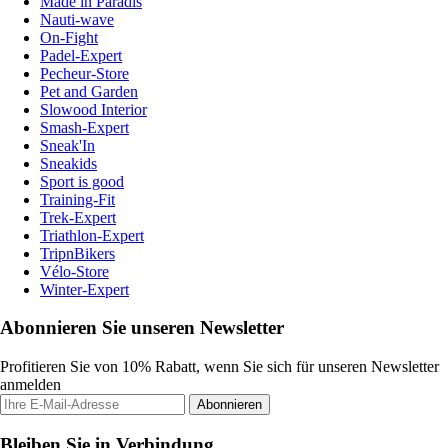
Made in Paradis
Nauti-wave
On-Fight
Padel-Expert
Pecheur-Store
Pet and Garden
Slowood Interior
Smash-Expert
Sneak'In
Sneakids
Sport is good
Training-Fit
Trek-Expert
Triathlon-Expert
TripnBikers
Vélo-Store
Winter-Expert
Abonnieren Sie unseren Newsletter
Profitieren Sie von 10% Rabatt, wenn Sie sich für unseren Newsletter
anmelden
Abonnieren
Bleiben Sie in Verbindung