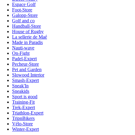
Espace Golf
Foot-Store
Galopp-Store
Golf and co
Handball-Store
House of Rugby
La sellerie de Maé
Made in Paradis
Nauti-wave
On-Fight
Padel-Expert
Pecheur-Store
Pet and Garden
Slowood Interior
Smash-Expert
Sneak'In
Sneakids
Sport is good
Training-Fit
Trek-Expert
Triathlon-Expert
TripnBikers
Vélo-Store
Winter-Expert