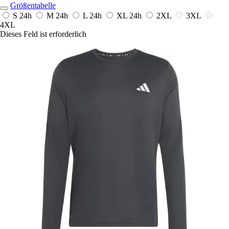
Größentabelle
S
24h
M
24h
L
24h
XL
24h
2XL
3XL
4XL
Dieses Feld ist erforderlich