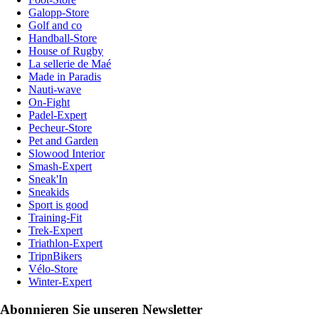
Galopp-Store
Golf and co
Handball-Store
House of Rugby
La sellerie de Maé
Made in Paradis
Nauti-wave
On-Fight
Padel-Expert
Pecheur-Store
Pet and Garden
Slowood Interior
Smash-Expert
Sneak'In
Sneakids
Sport is good
Training-Fit
Trek-Expert
Triathlon-Expert
TripnBikers
Vélo-Store
Winter-Expert
Abonnieren Sie unseren Newsletter