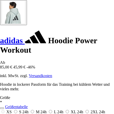
adidas
Hoodie Power
Workout
Ab
85,00 €
45,99 €
-46%
inkl. MwSt. zzgl.
Versandkosten
Hoodie in lockerer Passform für das Training bei kühlem Wetter und
vieles mehr.
Größe
*
Größentabelle
XS
S
24h
M
24h
L
24h
XL
24h
2XL
24h