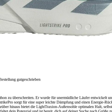
Bestellung gutgeschrieben
thon zu überschreiten. Er wurde für unermüdliche Läufer entwickelt u
strikePro sorgt für eine super leichte Dämpfung und einen Energie-Rüc
rüber hinaus bietet die LightTraxion-Außensohle optimalen Halt, selbst
faltet dein Potenzial und ist bereit, dich auf deiner Suche nach Größe z