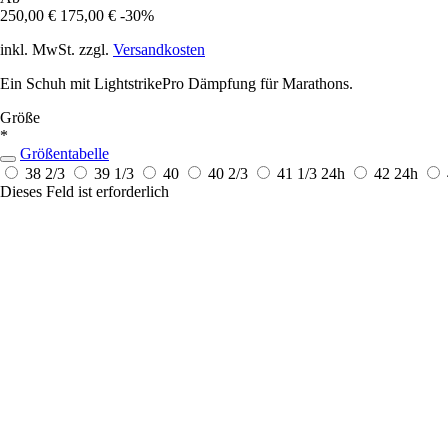
250,00 €
175,00 €
-30%
inkl. MwSt. zzgl.
Versandkosten
Ein Schuh mit LightstrikePro Dämpfung für Marathons.
Größe
*
Größentabelle
38 2/3
39 1/3
40
40 2/3
41 1/3
24h
42
24h
Dieses Feld ist erforderlich