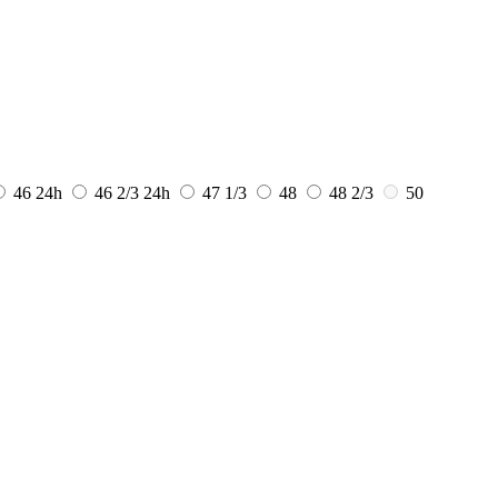
46
24h
46 2/3
24h
47 1/3
48
48 2/3
50