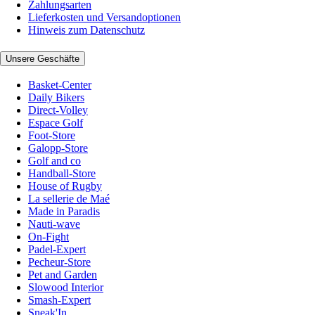
Zahlungsarten
Lieferkosten und Versandoptionen
Hinweis zum Datenschutz
Unsere Geschäfte
Basket-Center
Daily Bikers
Direct-Volley
Espace Golf
Foot-Store
Galopp-Store
Golf and co
Handball-Store
House of Rugby
La sellerie de Maé
Made in Paradis
Nauti-wave
On-Fight
Padel-Expert
Pecheur-Store
Pet and Garden
Slowood Interior
Smash-Expert
Sneak'In