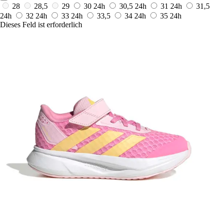
28
28,5
29
30
24h
30,5
24h
31
24h
31,5
24h
32
24h
33
24h
33,5
34
24h
35
24h
Dieses Feld ist erforderlich