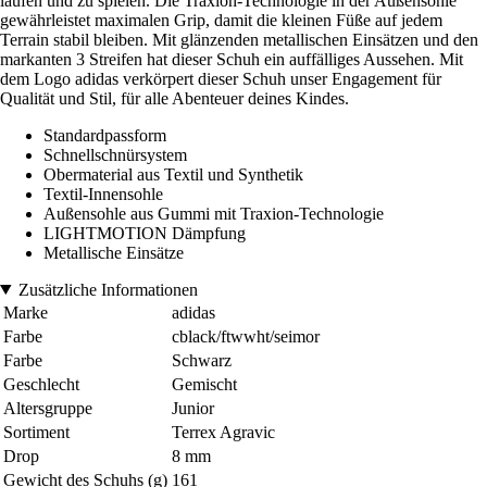
laufen und zu spielen. Die Traxion-Technologie in der Außensohle
gewährleistet maximalen Grip, damit die kleinen Füße auf jedem
Terrain stabil bleiben. Mit glänzenden metallischen Einsätzen und den
markanten 3 Streifen hat dieser Schuh ein auffälliges Aussehen. Mit
dem Logo adidas verkörpert dieser Schuh unser Engagement für
Qualität und Stil, für alle Abenteuer deines Kindes.
Standardpassform
Schnellschnürsystem
Obermaterial aus Textil und Synthetik
Textil-Innensohle
Außensohle aus Gummi mit Traxion-Technologie
LIGHTMOTION Dämpfung
Metallische Einsätze
Zusätzliche Informationen
Marke
adidas
Farbe
cblack/ftwwht/seimor
Farbe
Schwarz
Geschlecht
Gemischt
Altersgruppe
Junior
Sortiment
Terrex Agravic
Drop
8 mm
Gewicht des Schuhs (g)
161