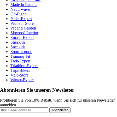
Made in Paradis
Nauti-wave
On-Fight
Padel-Expert
Pecheur-Store
Pet and Garden
Slowood Interior
Smash-Expert
Sneak'In
Sneakids
Sport is good
Training-Fit
Trek-Expert
Triathlon-Expert
TripnBikers
Vélo-Store
Winter-Expert
Abonnieren Sie unseren Newsletter
Profitieren Sie von 10% Rabatt, wenn Sie sich für unseren Newsletter
anmelden
Abonnieren