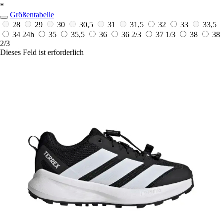
*
Größentabelle
28
29
30
30,5
31
31,5
32
33
33,5
34
24h
35
35,5
36
36 2/3
37 1/3
38
38
2/3
Dieses Feld ist erforderlich