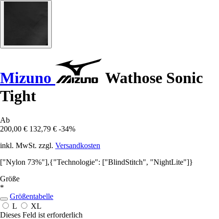
Mizuno
Wathose Sonic
Tight
Ab
200,00 €
132,79 €
-34%
inkl. MwSt. zzgl.
Versandkosten
["Nylon 73%"],{"Technologie": ["BlindStitch", "NightLite"]}
Größe
*
Größentabelle
L
XL
Dieses Feld ist erforderlich