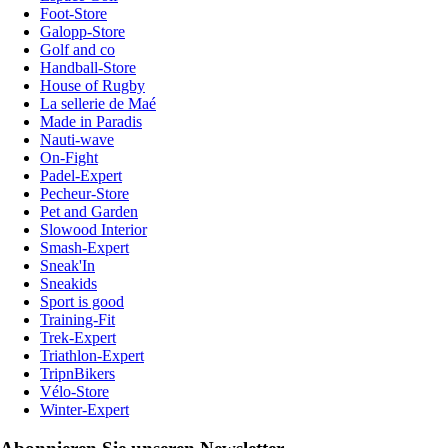
Foot-Store
Galopp-Store
Golf and co
Handball-Store
House of Rugby
La sellerie de Maé
Made in Paradis
Nauti-wave
On-Fight
Padel-Expert
Pecheur-Store
Pet and Garden
Slowood Interior
Smash-Expert
Sneak'In
Sneakids
Sport is good
Training-Fit
Trek-Expert
Triathlon-Expert
TripnBikers
Vélo-Store
Winter-Expert