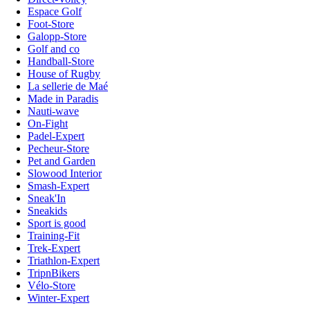
Espace Golf
Foot-Store
Galopp-Store
Golf and co
Handball-Store
House of Rugby
La sellerie de Maé
Made in Paradis
Nauti-wave
On-Fight
Padel-Expert
Pecheur-Store
Pet and Garden
Slowood Interior
Smash-Expert
Sneak'In
Sneakids
Sport is good
Training-Fit
Trek-Expert
Triathlon-Expert
TripnBikers
Vélo-Store
Winter-Expert