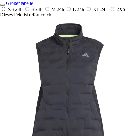
Größentabelle
XS
24h
S
24h
M
24h
L
24h
XL
24h
2XS
Dieses Feld ist erforderlich