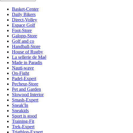
Basket-Center
Daily Bikers
Direct-Volley
Espace Golf
Foot-Store
Galopp-Store
Golf and co
Handball-Store
House of Rugby
La sellerie de Maé
Made in Paradis
Nauti-wave
On-Fight
Padel-Expert
Pecheur-Store
Pet and Garden
Slowood Interior
Smash-Expert
Sneak'In
Sneakids
Sport is good
Training-Fit
Trek-Expert
Triathlon-Expert