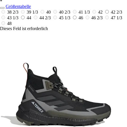
*
Größentabelle
38 2/3
39 1/3
40
40 2/3
41 1/3
42
42 2/3
43 1/3
44
44 2/3
45 1/3
46
46 2/3
47 1/3
48
Dieses Feld ist erforderlich