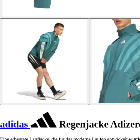
adidas
Regenjacke Adizer
Eine erbeutete Laufjacke, die für das moderne Laufen entwickelt wurd