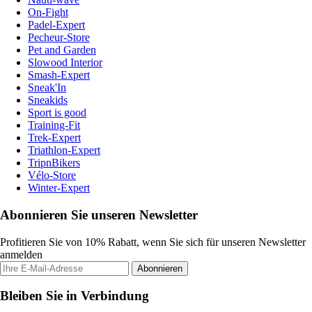
On-Fight
Padel-Expert
Pecheur-Store
Pet and Garden
Slowood Interior
Smash-Expert
Sneak'In
Sneakids
Sport is good
Training-Fit
Trek-Expert
Triathlon-Expert
TripnBikers
Vélo-Store
Winter-Expert
Abonnieren Sie unseren Newsletter
Profitieren Sie von 10% Rabatt, wenn Sie sich für unseren Newsletter
anmelden
Abonnieren
Bleiben Sie in Verbindung