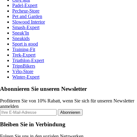
Padel-Expert
Pecheur-Store
Pet and Garden
Slowood Interior
Smash-Expert
Sneak'In
Sneakids
Sport is good
Training-Fit
Trek-Expert
Triathlon-Expert
TripnBikers
Vélo-Store
Winter-Expert
Abonnieren Sie unseren Newsletter
Profitieren Sie von 10% Rabatt, wenn Sie sich für unseren Newsletter
anmelden
Abonnieren
Bleiben Sie in Verbindung
Folgen Sie uns in den sozialen Netzwerken