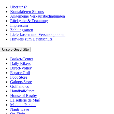
Über uns?
Kontaktieren Sie uns
Allgemeine Verkaufsbedingungen
Rückgabe & Erstattung
Impressum
Zahlungsarten
Lieferkosten und Versandoptionen
Hinweis zum Datenschutz
Unsere Geschäfte
Basket-Center
Daily Bikers
Direct-Volley
Espace Golf
Foot-Store
Galopp-Store
Golf and co
Handball-Store
House of Rugby
La sellerie de Maé
Made in Paradis
Nauti-wave
On-Fight