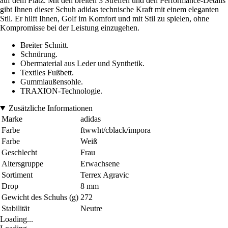
auf dem Platz. Mit den breiten 3 Streifen und den Performance-Details
gibt Ihnen dieser Schuh adidas technische Kraft mit einem eleganten
Stil. Er hilft Ihnen, Golf im Komfort und mit Stil zu spielen, ohne
Kompromisse bei der Leistung einzugehen.
Breiter Schnitt.
Schnürung.
Obermaterial aus Leder und Synthetik.
Textiles Fußbett.
Gummiaußensohle.
TRAXION-Technologie.
Zusätzliche Informationen
Marke
adidas
Farbe
ftwwht/cblack/impora
Farbe
Weiß
Geschlecht
Frau
Altersgruppe
Erwachsene
Sortiment
Terrex Agravic
Drop
8 mm
Gewicht des Schuhs (g)
272
Stabilität
Neutre
Loading...