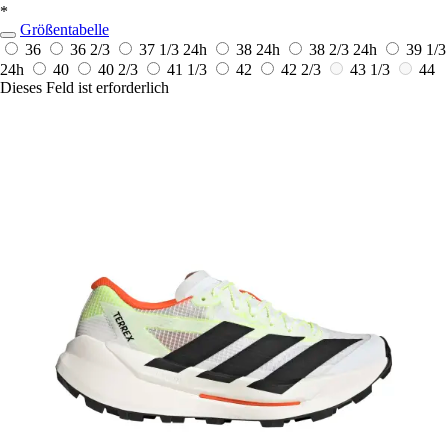
*
Größentabelle
36
36 2/3
37 1/3
24h
38
24h
38 2/3
24h
39 1/3
24h
40
40 2/3
41 1/3
42
42 2/3
43 1/3
44
Dieses Feld ist erforderlich